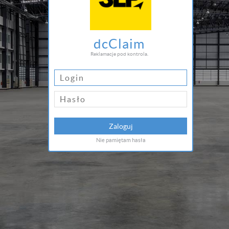
dcClaim
Reklamacje pod kontrola.
Zaloguj
Nie pamiętam hasła